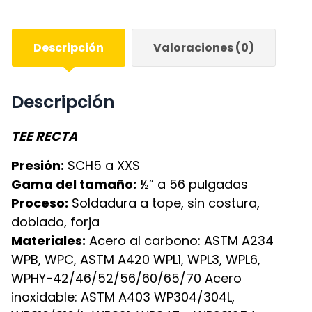
Descripción
Valoraciones (0)
Descripción
TEE RECTA
Presión:
SCH5 a XXS
Gama del tamaño:
½” a 56 pulgadas
Proceso:
Soldadura a tope, sin costura,
doblado, forja
Materiales:
Acero al carbono: ASTM A234
WPB, WPC, ASTM A420 WPL1, WPL3, WPL6,
WPHY-42/46/52/56/60/65/70 Acero
inoxidable: ASTM A403 WP304/304L,