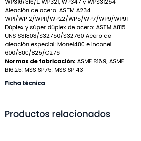
WP316/316/L, WP321, WP347 y WPS31254
Aleación de acero: ASTM A234
WP1/WP12/WP11/WP22/WP5/WP7/WP9/WP91
Dúplex y súper dúplex de acero: ASTM A815
UNS S31803/S32750/S32760 Acero de
aleación especial: Monel400 e Inconel
600/800/825/C276
Normas de fabricación:
ASME B16.9; ASME
B16.25; MSS SP75; MSS SP 43
Ficha técnica
Productos relacionados