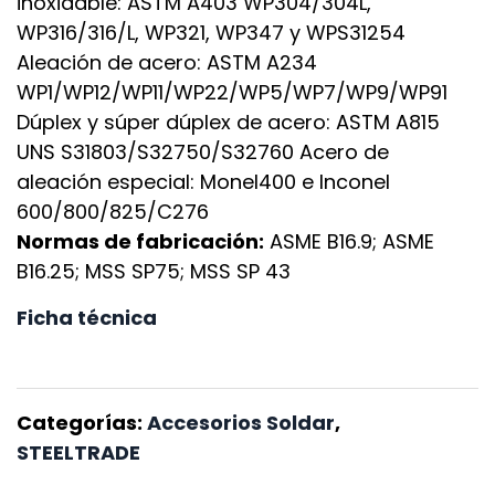
inoxidable: ASTM A403 WP304/304L,
WP316/316/L, WP321, WP347 y WPS31254
Aleación de acero: ASTM A234
WP1/WP12/WP11/WP22/WP5/WP7/WP9/WP91
Dúplex y súper dúplex de acero: ASTM A815
UNS S31803/S32750/S32760 Acero de
aleación especial: Monel400 e Inconel
600/800/825/C276
Normas de fabricación:
ASME B16.9; ASME
B16.25; MSS SP75; MSS SP 43
Ficha técnica
Categorías:
Accesorios Soldar
,
STEELTRADE