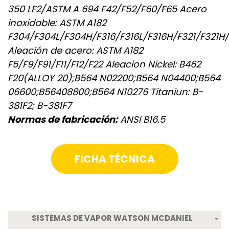
350 LF2/ASTM A 694 F42/F52/F60/F65 Acero
inoxidable: ASTM A182
F304/F304L/F304H/F316/F316L/F316H/F321/F321H
Aleación de acero: ASTM A182
F5/F9/F91/F11/F12/F22 Aleacion Nickel: B462
F20(ALLOY 20);B564 N02200;B564 N04400;B564
06600;B56408800;B564 N10276 Titaniun: B-
381F2; B-381F7
Normas de fabricación:
ANSI B16.5
FICHA TÉCNICA
SISTEMAS DE VAPOR WATSON MCDANIEL