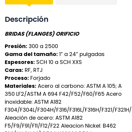
Descripción
BRIDAS (FLANGES) ORIFICIO
Presión:
300 a 2500
Gama del tamaño:
1” a 24” pulgadas
Espesores:
SCH 10 a SCH XXS
Caras:
RF, RTJ
Proceso:
Forjado
Materiales:
Acero al carbono: ASTM A 105; A
350 LF2/ASTM A 694 F42/F52/F60/F65 Acero
inoxidable: ASTM A182
F304/F304L/F304H/F316/F316L/F316H/F321/F321H
Aleación de acero: ASTM A182
F5/F9/F91/F11/F12/F22 Aleacion Nickel: B462