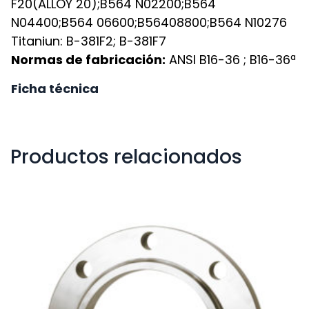
F20(ALLOY 20);B564 N02200;B564
N04400;B564 06600;B56408800;B564 N10276
Titaniun: B-381F2; B-381F7
Normas de fabricación:
ANSI B16-36 ; B16-36ª
Ficha técnica
Productos relacionados