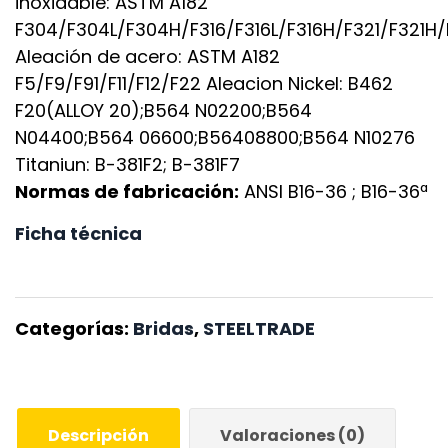
inoxidable: ASTM A182
F304/F304L/F304H/F316/F316L/F316H/F321/F321H
Aleación de acero: ASTM A182
F5/F9/F91/F11/F12/F22 Aleacion Nickel: B462
F20(ALLOY 20);B564 N02200;B564
N04400;B564 06600;B56408800;B564 N10276
Titaniun: B-381F2; B-381F7
Normas de fabricación:
ANSI B16-36 ; B16-36ª
Ficha técnica
Categorías:
Bridas
,
STEELTRADE
Descripción
Valoraciones (0)