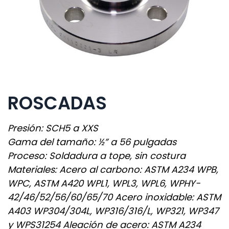
ROSCADAS
Presión: SCH5 a XXS
Gama del tamaño: ½” a 56 pulgadas
Proceso: Soldadura a tope, sin costura
Materiales: Acero al carbono: ASTM A234 WPB,
WPC, ASTM A420 WPL1, WPL3, WPL6, WPHY-
42/46/52/56/60/65/70 Acero inoxidable: ASTM
A403 WP304/304L, WP316/316/L, WP321, WP347
y WPS31254 Aleación de acero: ASTM A234