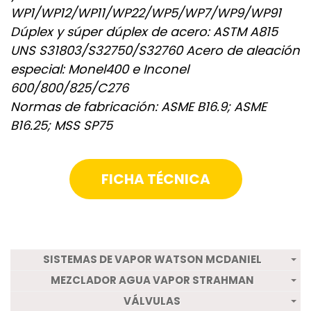
WP1/WP12/WP11/WP22/WP5/WP7/WP9/WP91
Dúplex y súper dúplex de acero: ASTM A815
UNS S31803/S32750/S32760 Acero de aleación
especial: Monel400 e Inconel
600/800/825/C276
Normas de fabricación: ASME B16.9; ASME
B16.25; MSS SP75
FICHA TÉCNICA
SISTEMAS DE VAPOR WATSON MCDANIEL
MEZCLADOR AGUA VAPOR STRAHMAN
VÁLVULAS