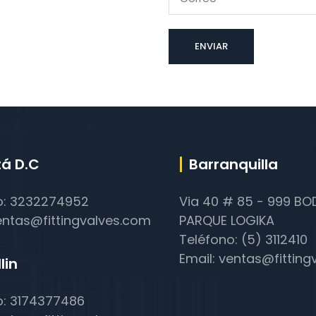
á D.C
Barranquilla
o: 3232274952
Via 40 # 85 - 999 B
entas@fittingvalves.com
PARQUE LOGIKA
Teléfono: (5) 3112410
Email: ventas@fittin
lin
o: 3174377486