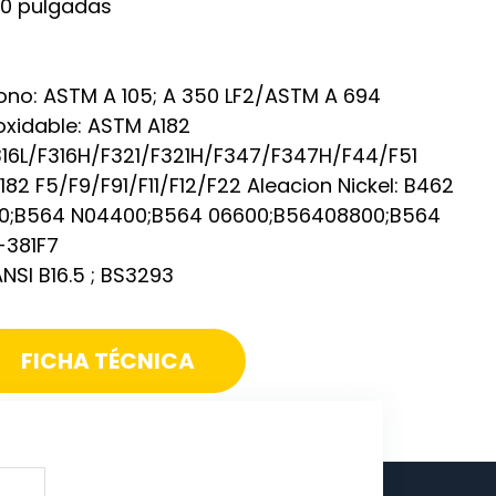
60 pulgadas
ono: ASTM A 105; A 350 LF2/ASTM A 694
oxidable: ASTM A182
16L/F316H/F321/F321H/F347/F347H/F44/F51
82 F5/F9/F91/F11/F12/F22 Aleacion Nickel: B462
00;B564 N04400;B564 06600;B56408800;B564
B-381F7
NSI B16.5 ; BS3293
FICHA TÉCNICA