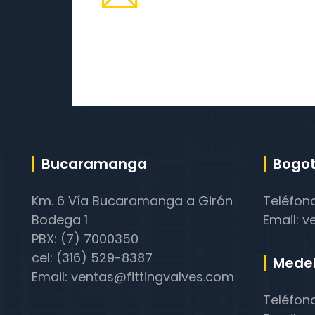
Bucaramanga
Bogot
Km. 6 Vía Bucaramanga a Girón
Teléfon
Bodega 1
Email: v
PBX: (7) 7000350
cel: (316) 529-8387
Medel
Email: ventas@fittingvalves.com
Teléfon