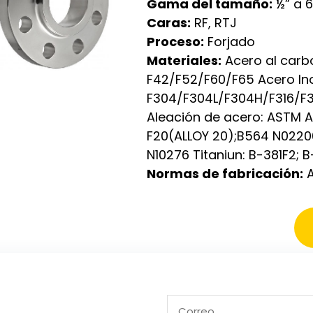
Gama del tamaño:
½” a 
Caras:
RF, RTJ
Proceso:
Forjado
Materiales:
Acero al carb
F42/F52/F60/F65 Acero In
F304/F304L/F304H/F316/F3
Aleación de acero: ASTM A1
F20(ALLOY 20);B564 N022
N10276 Titaniun: B-381F2; 
Normas de fabricación:
A