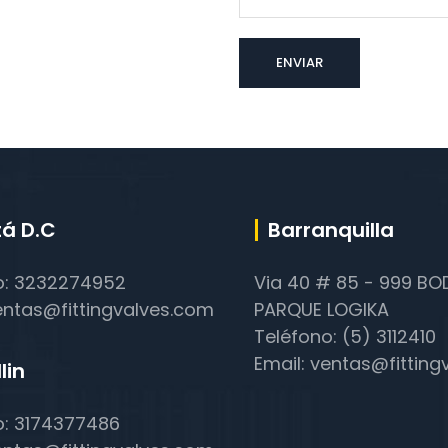
á D.C
Barranquilla
o: 3232274952
Via 40 # 85 - 999 B
entas@fittingvalves.com
PARQUE LOGIKA
Teléfono: (5) 3112410
Email: ventas@fittin
lin
o: 3174377486