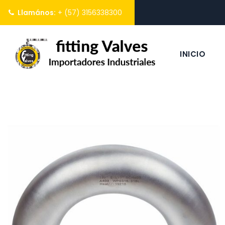
Llamános:
+ (57) 3156338300
INICIO