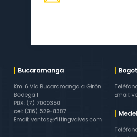
Bucaramanga
Bogot
Km. 6 Vía Bucaramanga a Girón
Teléfon
Bodega 1
Email: v
PBX: (7) 7000350
cel: (316) 529-8387
Medel
Email: ventas@fittingvalves.com
Teléfon