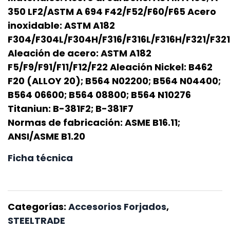
350 LF2/ASTM A 694 F42/F52/F60/F65 Acero
inoxidable: ASTM A182
F304/F304L/F304H/F316/F316L/F316H/F321/F32
Aleación de acero: ASTM A182
F5/F9/F91/F11/F12/F22 Aleación Nickel: B462
F20 (ALLOY 20); B564 N02200; B564 N04400;
B564 06600; B564 08800; B564 N10276
Titaniun: B-381F2; B-381F7
Normas de fabricación: ASME B16.11;
ANSI/ASME B1.20
Ficha técnica
Categorías:
Accesorios Forjados
,
STEELTRADE