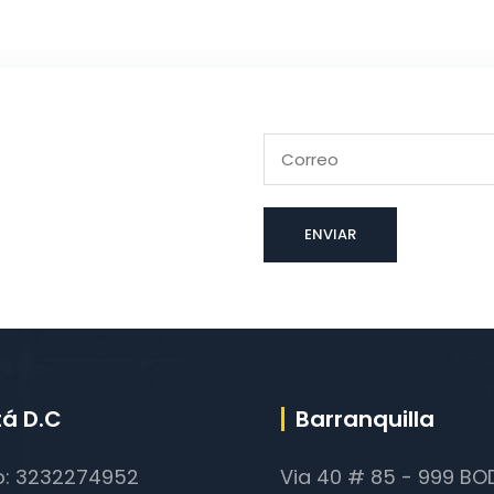
á D.C
Barranquilla
o: 3232274952
Via 40 # 85 - 999 B