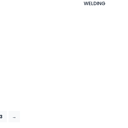
WELDING
3
→