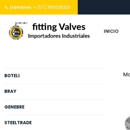
Llamános:
+ (57) 3156338300
INICIO
Mo
BOTELI
BRAY
GENEBRE
STEELTRADE