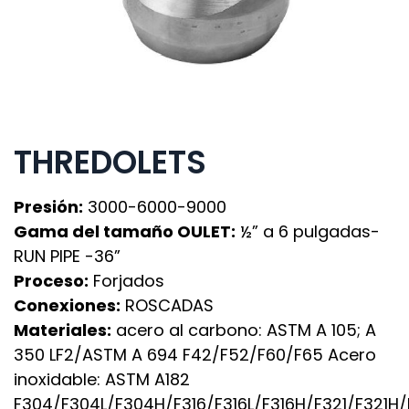
THREDOLETS
Presión:
3000-6000-9000
Gama del tamaño OULET:
½” a 6 pulgadas-
RUN PIPE -36”
Proceso:
Forjados
Conexiones:
ROSCADAS
Materiales:
acero al carbono: ASTM A 105; A
350 LF2/ASTM A 694 F42/F52/F60/F65 Acero
inoxidable: ASTM A182
F304/F304L/F304H/F316/F316L/F316H/F321/F321H