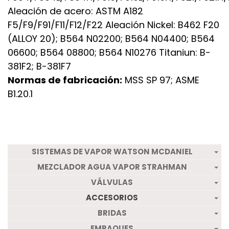
Aleación de acero: ASTM A182
F5/F9/F91/F11/F12/F22 Aleación Nickel: B462 F20
(ALLOY 20); B564 N02200; B564 N04400; B564
06600; B564 08800; B564 N10276 Titaniun: B-
381F2; B-381F7
Normas de fabricación:
MSS SP 97; ASME
B1.20.1
SISTEMAS DE VAPOR WATSON MCDANIEL
MEZCLADOR AGUA VAPOR STRAHMAN
VÁLVULAS
ACCESORIOS
BRIDAS
EMPAQUES