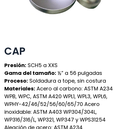
CAP
Presión:
SCH5 a XXS
Gama del tamaño:
½” a 56 pulgadas
Proceso:
Soldadura a tope, sin costura
Materiales:
Acero al carbono: ASTM A234
WPB, WPC, ASTM A420 WPL1, WPL3, WPL6,
WPHY-42/46/52/56/60/65/70 Acero
inoxidable: ASTM A403 WP304/304L,
WP316/316/L, WP321, WP347 y WPS31254
Aleación de acero: ASTM A234