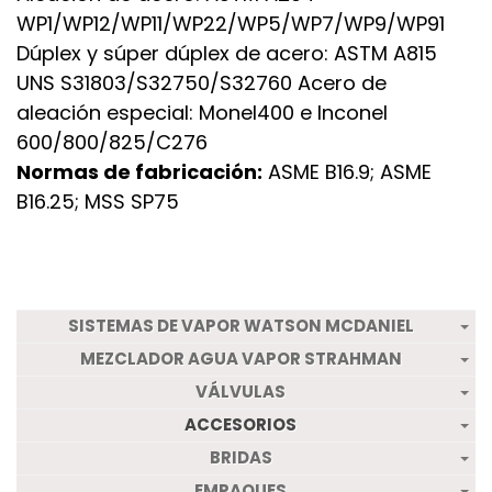
WP1/WP12/WP11/WP22/WP5/WP7/WP9/WP91
Dúplex y súper dúplex de acero: ASTM A815
UNS S31803/S32750/S32760 Acero de
aleación especial: Monel400 e Inconel
600/800/825/C276
Normas de fabricación:
ASME B16.9; ASME
B16.25; MSS SP75
SISTEMAS DE VAPOR WATSON MCDANIEL
MEZCLADOR AGUA VAPOR STRAHMAN
VÁLVULAS
ACCESORIOS
BRIDAS
EMPAQUES