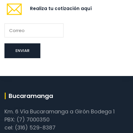
Realiza tu cotización aquí
Bucaramanga
Km. 6 Vía Bucaramanga a Girón Bodega 1
PBX: (7) 7000350
cel: (316) 529-8387