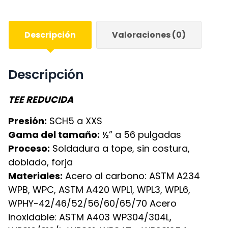
Descripción
Valoraciones (0)
Descripción
TEE REDUCIDA
Presión:
SCH5 a XXS
Gama del tamaño:
½” a 56 pulgadas
Proceso:
Soldadura a tope, sin costura,
doblado, forja
Materiales:
Acero al carbono: ASTM A234
WPB, WPC, ASTM A420 WPL1, WPL3, WPL6,
WPHY-42/46/52/56/60/65/70 Acero
inoxidable: ASTM A403 WP304/304L,