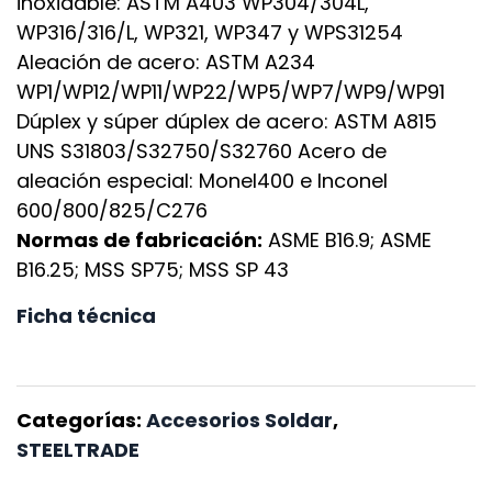
inoxidable: ASTM A403 WP304/304L,
WP316/316/L, WP321, WP347 y WPS31254
Aleación de acero: ASTM A234
WP1/WP12/WP11/WP22/WP5/WP7/WP9/WP91
Dúplex y súper dúplex de acero: ASTM A815
UNS S31803/S32750/S32760 Acero de
aleación especial: Monel400 e Inconel
600/800/825/C276
Normas de fabricación:
ASME B16.9; ASME
B16.25; MSS SP75; MSS SP 43
Ficha técnica
Categorías:
Accesorios Soldar
,
STEELTRADE