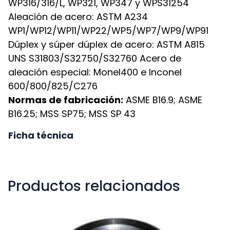
WP316/316/L, WP321, WP347 y WPS31254
Aleación de acero: ASTM A234
WP1/WP12/WP11/WP22/WP5/WP7/WP9/WP91
Dúplex y súper dúplex de acero: ASTM A815
UNS S31803/S32750/S32760 Acero de
aleación especial: Monel400 e Inconel
600/800/825/C276
Normas de fabricación:
ASME B16.9; ASME
B16.25; MSS SP75; MSS SP 43
Ficha técnica
Productos relacionados