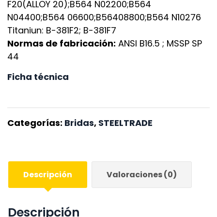
F20(ALLOY 20);B564 N02200;B564
N04400;B564 06600;B56408800;B564 N10276
Titaniun: B-381F2; B-381F7
Normas de fabricación:
ANSI B16.5 ; MSSP SP
44
Ficha técnica
Categorías:
Bridas
,
STEELTRADE
Descripción
Valoraciones (0)
Descripción