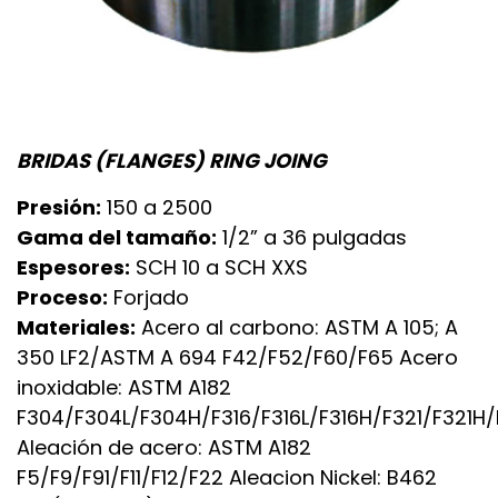
BRIDAS (FLANGES) RING JOING
Presión:
150 a 2500
Gama del tamaño:
1/2” a 36 pulgadas
Espesores:
SCH 10 a SCH XXS
Proceso:
Forjado
Materiales:
Acero al carbono: ASTM A 105; A
350 LF2/ASTM A 694 F42/F52/F60/F65 Acero
inoxidable: ASTM A182
F304/F304L/F304H/F316/F316L/F316H/F321/F321H
Aleación de acero: ASTM A182
F5/F9/F91/F11/F12/F22 Aleacion Nickel: B462