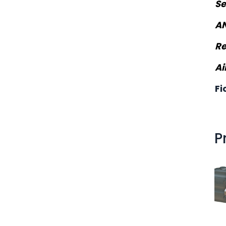
Se
AN
Re
Ai
Fi
P