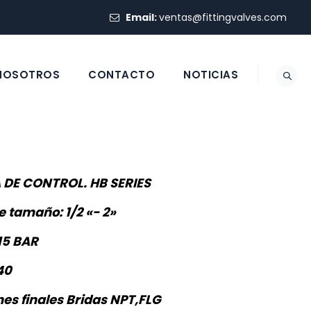
Email:
ventas@fittingvalves.com
 NOSOTROS
CONTACTO
NOTICIAS
 DE CONTROL. HB SERIES
 tamaño: 1/2 «- 2»
15 BAR
40
es finales Bridas NPT,FLG