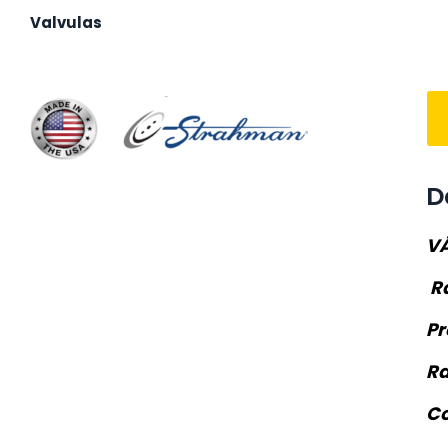
Valvulas
D
VÁ
R
Pr
Ra
Co