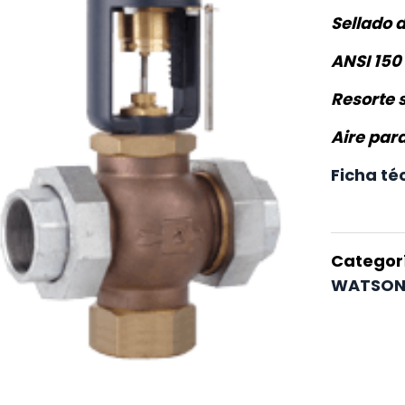
Sellado d
ANSI 150
Resorte s
Aire para
Ficha té
Categor
WATSON