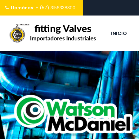
Llamános:
+ (57) 3156338300
INICIO